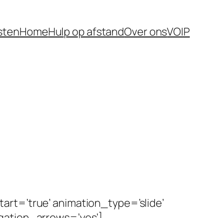
sten
Home
Hulp op afstand
Over ons
VOIP
rt=’true’ animation_type=’slide’
gation_arrows=’yes’]