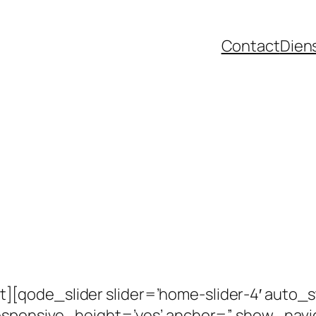
Contact
Dien
qode_slider slider=’home-slider-4′ auto_sta
responsive_height=’yes’ anchor=” show_navi