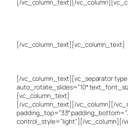
[/vc_column_text][/vc_column][vc_c
[/vc_column_text][vc_column_text]
[/vc_column_text][vc_separator type
auto_rotate_slides=”10″ text_font_s
[vc_column_text]
[/vc_column_text][/vc_column][/vc_
padding_top=”33″ padding_bottom=”3
control_style=”light”][/vc_column][/