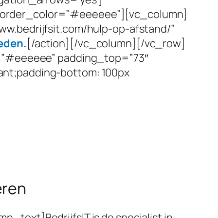
border_color=”#eeeeee”][vc_column]
w.bedrijfsit.com/hulp-op-afstand/”
eden.
[/action][/vc_column][/vc_row]
r=”#eeeeee” padding_top=”73″
ant;padding-bottom: 100px
eren
ext]BedrijfsIT is de specialist in