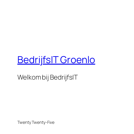
BedrijfsIT Groenlo
Welkom bij BedrijfsIT
Twenty Twenty-Five