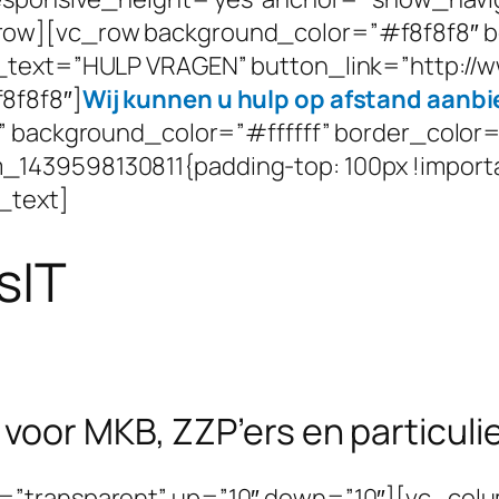
row][vc_row background_color=”#f8f8f8″ 
_text=”HULP VRAGEN” button_link=”http://ww
8f8f8″]
Wij kunnen u hulp op afstand aanbi
io” background_color=”#ffffff” border_colo
1439598130811{padding-top: 100px !import
_text]
sIT
voor MKB, ZZP’ers en particuli
transparent” up=”10″ down=”10″][vc_column_t