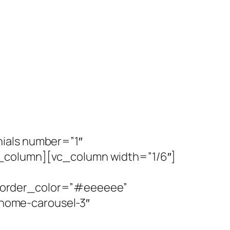
ials number=”1″
c_column][vc_column width=”1/6″]
border_color=”#eeeeee”
home-carousel-3″