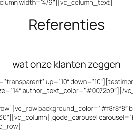
olumn width=”4/6″][vc_column_text]
Referenties
wat onze klanten zeggen
=”transparent” up=”10″ down=”10″][testimon
ize=”14″ author_text_color=”#0072b9″][/v
row][vc_row background_color=”#f8f8f8″ 
6″][vc_column][qode_carousel carousel=”
vc_row]