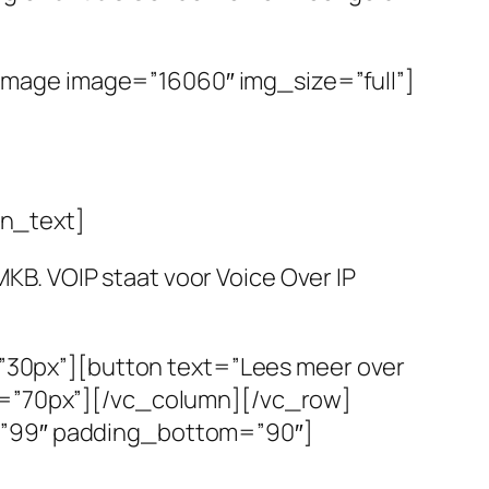
mage image=”16060″ img_size=”full”]
n_text]
MKB. VOIP staat voor Voice Over IP
30px”][button text=”Lees meer over
ht=”70px”][/vc_column][/vc_row]
p=”99″ padding_bottom=”90″]