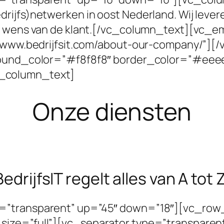
rijfs)netwerken in oost Nederland. Wij leve
de wens van de klant.[/vc_column_text][vc_
://www.bedrijfsit.com/about-our-company/”]
ground_color=”#f8f8f8″ border_color=”#eee
_column_text]
Onze diensten
BedrijfsIT regelt alles van A tot Z
=”transparent” up=”45″ down=”18″][vc_row_
size=”full”][vc_separator type=”transparen