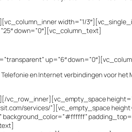
[vc_column_inner width=”1/3″][vc_single_i
=”25″ down=”0″][vc_column_text]
e=”transparent” up=”6″ down=”0″][vc_colum
IP Telefonie en Internet verbindingen voor het 
][/vc_row_inner][vc_empty_space height=”
ijfsit.com/services/”][vc_empty_space heig
io” background_color=”#ffffff” padding_to
text]