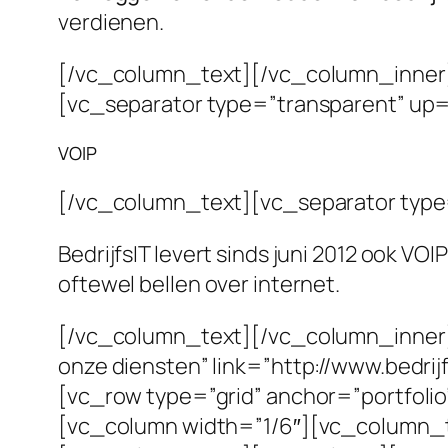
verdienen.
[/vc_column_text][/vc_column_inner]
[vc_separator type=”transparent” up
VOIP
[/vc_column_text][vc_separator typ
BedrijfsIT levert sinds juni 2012 ook VO
oftewel bellen over internet.
[/vc_column_text][/vc_column_inner
onze diensten” link=”http://www.bedr
[vc_row type=”grid” anchor=”portfol
[vc_column width=”1/6″][vc_column_