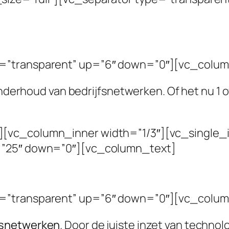
e=”transparent” up=”6″ down=”0″][vc_colum
 onderhoud van bedrijfsnetwerken. Of het nu 1 
[vc_column_inner width=”1/3″][vc_single_i
=”25″ down=”0″][vc_column_text]
e=”transparent” up=”6″ down=”0″][vc_colum
fsnetwerken
. Door de juiste inzet van techno