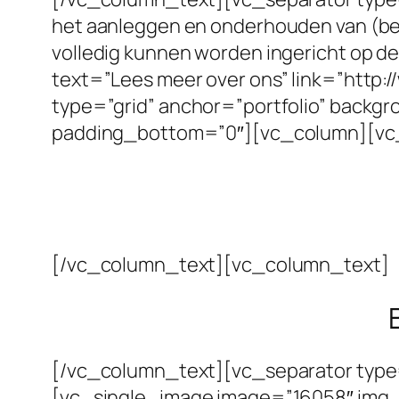
het aanleggen en onderhouden van (bed
volledig kunnen worden ingericht op 
text=”Lees meer over ons” link=”http
type=”grid” anchor=”portfolio” back
padding_bottom=”0″][vc_column][vc
[/vc_column_text][vc_column_text]
[/vc_column_text][vc_separator type
[vc_single_image image=”16058″ img_