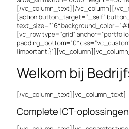
[/vc_column_text][/vc_column][/vc_
[action button_target=”_self” button
text_size=”16″ background_color=”#f
[vc_row type=”grid” anchor=”portfol
padding_bottom=”0″ css=”.vc_custom_
!important;}”][vc_column][vc_column
Welkom bij Bedrijf
[/vc_column_text][vc_column_text]
Complete ICT-oplossingen 
[/vc_column_text][vc_separator type=”