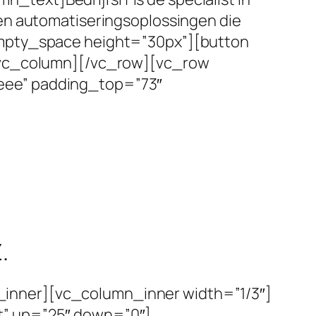
ren automatiseringsoplossingen die
empty_space height=”30px”][button
[/vc_column][/vc_row][vc_row
eee” padding_top=”73″
.
inner][vc_column_inner width=”1/3″]
t” up=”25″ down=”0″]