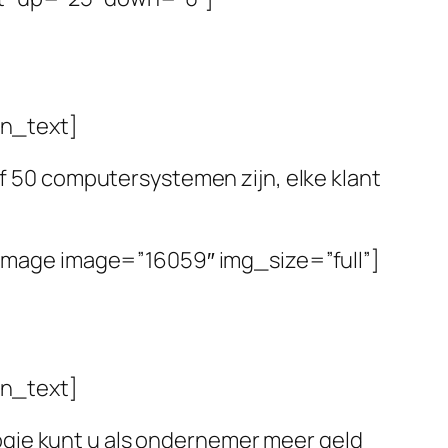
n_text]
of 50 computersystemen zijn, elke klant
mage image=”16059″ img_size=”full”]
n_text]
logie kunt u als ondernemer meer geld